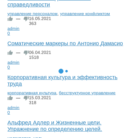
справедливости
управление персоналом
,
управление конфликтом
—
16.05.2021
363
admin
0
Соматические маркеры по Антонио Дамасио
—
06.04.2021
1518
admin
0
Корпоративная культура и эффективность
труда
корпоративная культура
,
бесструктурное управление
—
15.03.2021
318
admin
0
Альфред Адлер и Жизненные цели.
Упражнение по определению целей.
целократия
,
цель