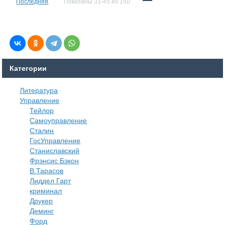
Последняя
Показаны 31-45 из 150
Категории
Литература
Управление
Тейлор
Самоуправление
Сталин
ГосУправление
Станиславский
Фрэнсис Бэкон
В.Тарасов
Лиддел Гарт
криминал
Друкер
Деминг
Форд