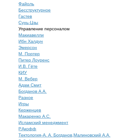
Файоль
Бесструктурное
Гастев
Сунь-Цзы
Управление персоналом
Макиавелли
Ибн Халдун
Эмерсон
М. Портер
Питер Лоуренс
И.В. Гёте
КИУ
М. Вебер
Адам Смит
Богданов А.А.
Разное
Игры
Керженцев
Макаренко А.С.
Исламский менеджмент
Р.Акофф
Тектология-А. А. Богданов,Малиновский А.А.