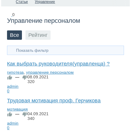
Статьи
Управление
0
Управление персоналом
Все
Рейтинг
Показать фильтр
Как выбрать руководителя(управленца) ?
гипотеза
,
управление персоналом
—
08.09.2021
320
admin
0
Трудовая мотивация проф. Герчикова
мотивация
—
04.09.2021
340
admin
0