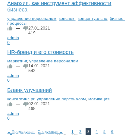
Анархия, как инструмент эффективности
бизнеса
управление персоналом
,
конспект
,
концептуально
,
бизнес-
процессы
—
27.01.2021
419
admin
0
HR-бренд и его стоимость
маркетинг
,
управление персоналом
—
14.01.2021
542
admin
0
Бланк улучшений
консалтинг
,
pr
,
управление персоналом
,
мотивация
—
02.01.2021
468
admin
0
← Предыдущая
Следующая →
1
2
3
4
5
6