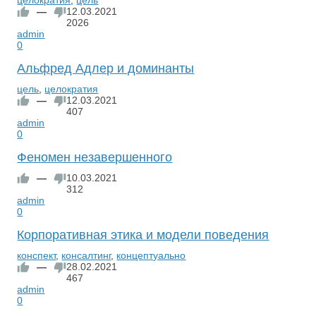
—
12.03.2021
2026
admin
0
Альфред Адлер и доминанты
цель
,
целократия
—
12.03.2021
407
admin
0
Феномен незавершенного
—
10.03.2021
312
admin
0
Корпоративная этика и модели поведения
конспект
,
консалтинг
,
концептуально
—
28.02.2021
467
admin
0