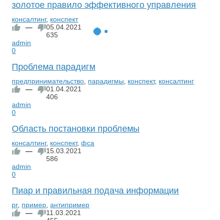
золотое правило эффективного управления
консалтинг
,
конспект
—
05.04.2021
635
admin
0
Проблема парадигм
предпринимательство
,
парадигмы
,
конспект
,
консалтинг
—
01.04.2021
406
admin
0
Область постановки проблемы
консалтинг
,
конспект
,
фса
—
15.03.2021
586
admin
0
Пиар и правильная подача информации
pr
,
пример
,
антипример
—
11.03.2021