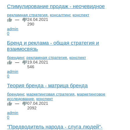
Стимулирование продаж - неочевидное
рекламная стратегия
,
консалтинг
,
конспект
—
24.04.2021
290
admin
0
Бренд и реклама - общая стратегия и
взаимосвязь
брендинг
,
рекламная стратегия
,
конспект
—
19.04.2021
546
admin
0
Теория бренда - матрица бренда
брендинг
,
маркетинговая стратегия
,
маркетинговое
исследование
,
конспект
—
07.04.2021
2092
admin
0
"Предводитель народа - слуга людей"-