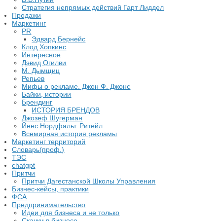
​Стратегия непрямых действий Гарт Лиддел
Продажи
Маркетинг
PR
Эдвард Бернейс
Клод Хопкинс
Интересное
Дэвид Огилви
М. Дымщиц
Репьев
Мифы о рекламе. Джон Ф. Джонс
Байки, истории
Брендинг
ИСТОРИЯ БРЕНДОВ
Джозеф Шугерман
​Йенс Нордфальт. Ритейл
Всемирная история рекламы
Маркетинг территорий
Словарь(проф.)
ТЭС
chatgpt
Притчи
Притчи Дагестанской Школы Управления
Бизнес-кейсы, практики
ФСА
Предпринимательство
Идеи для бизнеса и не только
Скачки в бизнесе