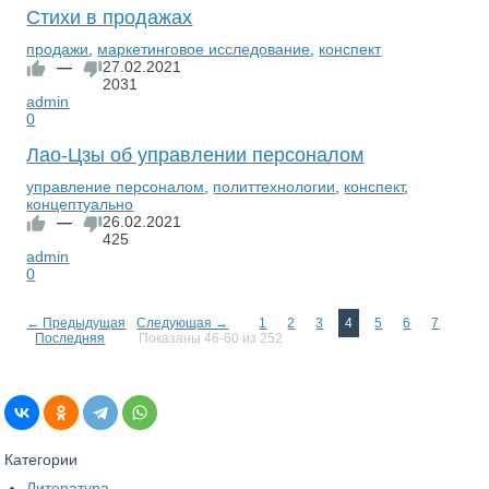
Стихи в продажах
продажи
,
маркетинговое исследование
,
конспект
—
27.02.2021
2031
admin
0
Лао-Цзы об управлении персоналом
управление персоналом
,
политтехнологии
,
конспект
,
концептуально
—
26.02.2021
425
admin
0
← Предыдущая
Следующая →
1
2
3
4
5
6
7
Последняя
Показаны 46-60 из 252
Категории
Литература