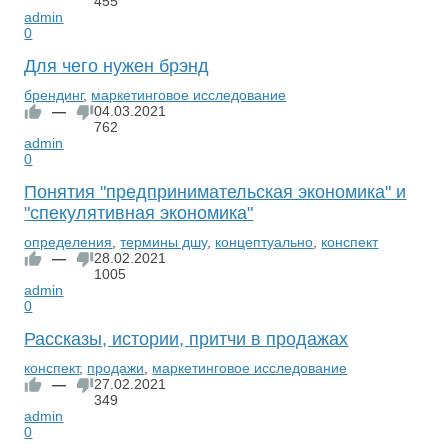
455
admin
0
Для чего нужен брэнд
брендинг
,
маркетинговое исследование
—
04.03.2021
762
admin
0
Понятия "предпринимательская экономика" и
"спекулятивная экономика"
определения
,
термины дшу
,
концептуально
,
конспект
—
28.02.2021
1005
admin
0
Рассказы, истории, притчи в продажах
конспект
,
продажи
,
маркетинговое исследование
—
27.02.2021
349
admin
0