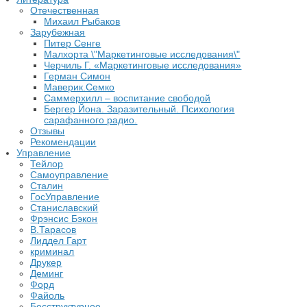
Отечественная
Михаил Рыбаков
Зарубежная
Питер Сенге
Малхорта \"Маркетинговые исследования\"
Черчиль Г. «Маркетинговые исследования»
Герман Симон
Маверик.Семко
Саммерхилл – воспитание свободой
Бергер Йона. Заразительный. Психология
сарафанного радио.
Отзывы
Рекомендации
Управление
Тейлор
Самоуправление
Сталин
ГосУправление
Станиславский
Фрэнсис Бэкон
В.Тарасов
Лиддел Гарт
криминал
Друкер
Деминг
Форд
Файоль
Бесструктурное