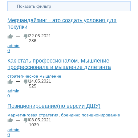
Показать фильтр
Мерчандайзинг - это создать условия для
покупки
—
22.05.2021
236
admin
0
Как стать профессионалом. Мышление
профессионала и мышление дилетанта
стратегическое мышление
—
14.05.2021
525
admin
0
Позиционирование(по версии ДШУ)
маркетинговая стратегия
,
брендинг
,
позиционирование
—
03.05.2021
1039
admin
0