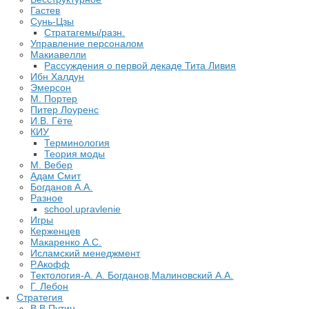
Гастев
Сунь-Цзы
Стратагемы/разн.
Управление персоналом
Макиавелли
Рассуждения о первой декаде Тита Ливия
Ибн Халдун
Эмерсон
М. Портер
Питер Лоуренс
И.В. Гёте
КИУ
Терминология
Теория моды
М. Вебер
Адам Смит
Богданов А.А.
Разное
school.upravlenie
Игры
Керженцев
Макаренко А.С.
Исламский менеджмент
Р.Акофф
Тектология-А. А. Богданов,Малиновский А.А.
​Г. Лебон
Стратегия
В.В.Путин