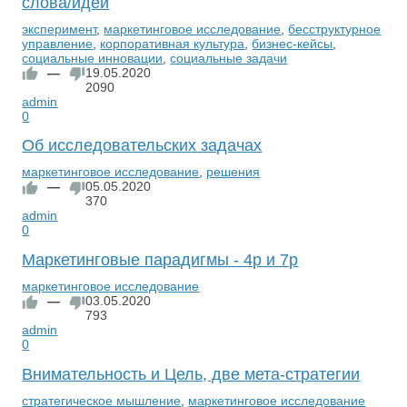
слова/идеи
эксперимент
,
маркетинговое исследование
,
бесструктурное
управление
,
корпоративная культура
,
бизнес-кейсы
,
социальные инновации
,
социальные задачи
—
19.05.2020
2090
admin
0
Об исследовательских задачах
маркетинговое исследование
,
решения
—
05.05.2020
370
admin
0
Маркетинговые парадигмы - 4p и 7p
маркетинговое исследование
—
03.05.2020
793
admin
0
Внимательность и Цель, две мета-стратегии
стратегическое мышление
,
маркетинговое исследование