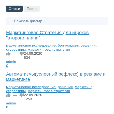
Статьи
Посты
Показать фильтр
Маркетинговая Стратегия для игроков
"второго плана"
маркетинговое исследование
,
бенчмаркинг
,
решения
,
стереотипы
,
маркетинговая стратегия
—
24.09.2020
534
admin
0
Автоматизмы(условный рефлекс) в рекламе и
маркетинге
маркетинговое исследование
,
решения
,
маркетинг
,
стереотипы
,
маркетинговая стратегия
—
22.09.2020
1253
admin
0