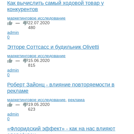
Как вычислить самый ходовой товар у
конкурентов
маркетинговое исследование
—
22.07.2020
480
admin
0
Этторе Соттсасс и будильник Olivetti
маркетинговое исследование
—
15.06.2020
815
admin
0
Роберт Зайонц - влияние повторяемости в
рекламе
маркетинговое исследование
,
реклама
—
19.05.2020
623
admin
0
«Флоридский эффект» - как на нас влияют