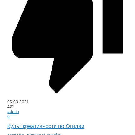
05.03.2021
422
admin
0
Культ креативности по Огилви
реклама
,
типичные ошибки