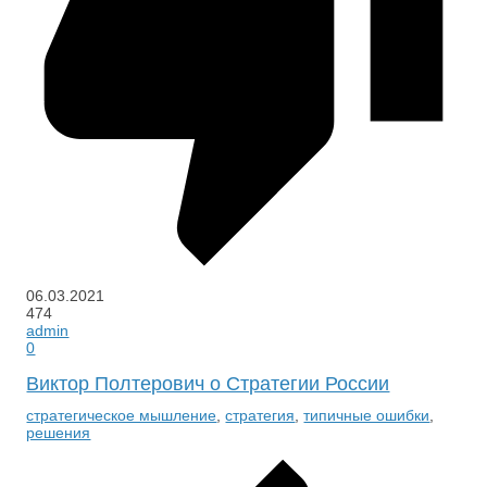
06.03.2021
474
admin
0
Виктор Полтерович о Стратегии России
стратегическое мышление
,
стратегия
,
типичные ошибки
,
решения