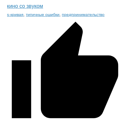
кино со звуком
s-кривая
,
типичные ошибки
,
предпринимательство