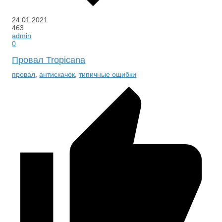
24.01.2021
463
admin
0
Провал Tropicana
провал
,
антискачок
,
типичные ошибки