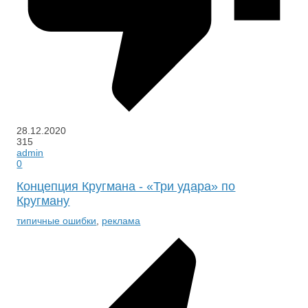
28.12.2020
315
admin
0
Концепция Кругмана - «Три удара» по
Кругману
типичные ошибки
,
реклама