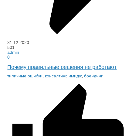
31.12.2020
501
admin
0
Почему правильные решения не работают
типичные ошибки
,
консалтинг
,
имидж
,
брендинг