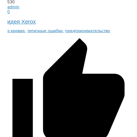
530
admin
0
идея Xerox
s-кривая
,
типичные ошибки
,
предпринимательство