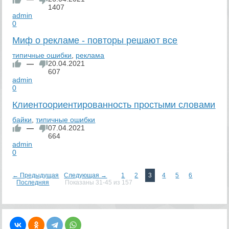
1407
admin
0
Миф о рекламе - повторы решают все
типичные ошибки
,
реклама
—
20.04.2021
607
admin
0
Клиентоориентированность простыми словами
байки
,
типичные ошибки
—
07.04.2021
664
admin
0
← Предыдущая
Следующая →
1
2
3
4
5
6
Последняя
Показаны 31-45 из 157