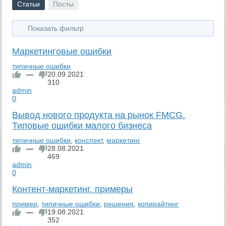
Статьи
Посты
Показать фильтр
Маркетинговые ошибки
типичные ошибки
—
20.09.2021
310
admin
0
Вывод нового продукта на рынок FMCG.
Типовые ошибки малого бизнеса
типичные ошибки
,
конспект
,
маркетинг
—
28.08.2021
469
admin
0
Контент-маркетинг. примеры
пример
,
типичные ошибки
,
решения
,
копирайтинг
—
19.08.2021
352