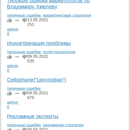
Типовые ошибки маркетологов по
Владимиру Хмелеву
типичные ошибки
,
маркетинговая стратегия
—
13.05.2021
251
admin
0
Индоктринация проблемы
типичные ошибки
,
политтехнологии
—
09.05.2021
535
admin
0
Cellophane("Целлофан")
типичные ошибки
—
09.05.2021
676
admin
0
Рекламные эксперты
типичные ошибки
,
рекламная стратегия
—
26.04.2021