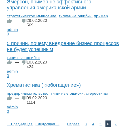
Эмерсон, пример не эффективного
управления американской армии
стратегическое мышление
,
типичные ошибки
,
пример
—
29.02.2020
569
admin
0
5 причин, почему внедрение бизнес-процессов
не будет успешным
типичные ошибки
—
10.02.2020
424
admin
0
Хремати́стика ( «обогащение»)
предпринимательство
,
типичные ошибки
,
стереотипы
—
09.02.2020
1114
admin
0
← Предыдущая
Следующая →
Первая
3
4
5
6
7