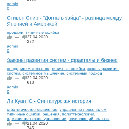
admin
0
Стивен Спир - "Догнать зайца" - разница между
Японией и Америкой
продажи
,
типичные ошибки
—
27.04.2020
372
admin
0
Законы развития систем - фракталы и бизнес
предпринимательство
,
типичные ошибки
,
законы развития
систем
,
системное мышление
,
системный подход
—
22.04.2020
613
admin
0
Ли Куан Ю - Сингапурская история
стратегическое мышление
,
управление персоналом
,
типичные ошибки
,
решения
,
политтехнологии
,
административное управление
,
начинающий политик
—
21.04.2020
745