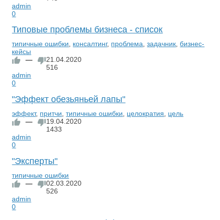
admin
0
Типовые проблемы бизнеса - список
типичные ошибки
,
консалтинг
,
проблема
,
задачник
,
бизнес-
кейсы
—
21.04.2020
516
admin
0
"Эффект обезьяньей лапы"
эффект
,
притчи
,
типичные ошибки
,
целократия
,
цель
—
19.04.2020
1433
admin
0
"Эксперты"
типичные ошибки
—
02.03.2020
526
admin
0