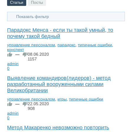
Статьи
Посты
Показать фильтр
Парадокс Менса - если ты такой умный, то
почему такой бедный
управление персоналом
,
парадокс
,
типичные ошибки
,
конспект
—
08.06.2020
1157
admin
0
Выявление командиров(лидеров) - метод
разработанный вооруженными силами
Великобритании
управление персоналом
,
игры
,
типичные ошибки
—
22.05.2020
908
admin
0
Метод Макаренко невозможно повторить