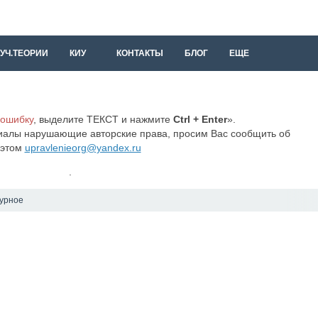
УЧ.ТЕОРИИ
КИУ
КОНТАКТЫ
БЛОГ
ЕЩЕ
 ошибку
, выделите ТЕКСТ и нажмите
Ctrl + Enter
».
иалы нарушающие авторские права, просим Вас сообщить об
этом
upravlenieorg@yandex.ru
.
турное