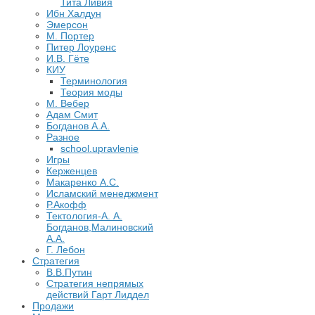
Тита Ливия
Ибн Халдун
Эмерсон
М. Портер
Питер Лоуренс
И.В. Гёте
КИУ
Терминология
Теория моды
М. Вебер
Адам Смит
Богданов А.А.
Разное
school.upravlenie
Игры
Керженцев
Макаренко А.С.
Исламский менеджмент
Р.Акофф
Тектология-А. А.
Богданов,Малиновский
А.А.
​Г. Лебон
Стратегия
В.В.Путин
​Стратегия непрямых
действий Гарт Лиддел
Продажи