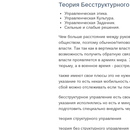
Теория Бесструктурного
Управленческая этика.
Управленческая Культура.
Управленческая Задачник.
Сильные и слабые решения.
Чем больше расстояние между руков
обществом, поэтому обычное/типово
власти. Так так как в вертикали вла
возможность получить обратную свя
власти проявляется в армиях мира. 
тюрьму, а в военное время - расстре
также имеют свои плюсы это не нуж
указание то есть некая мобильность 
сбой можно отслеживать если ты пон
бесструктурное управление есть сво
указания исполнялись но есть и мин
подготовить специально внедрить ч
теория структурного управления
теория без структурного управления