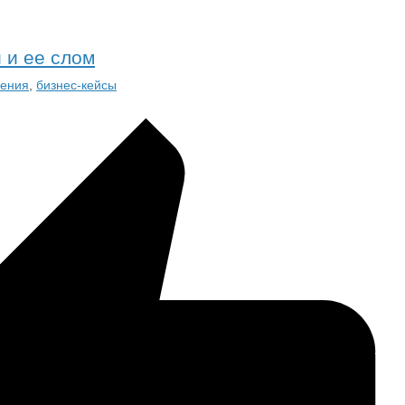
 и ее слом
ения
,
бизнес-кейсы