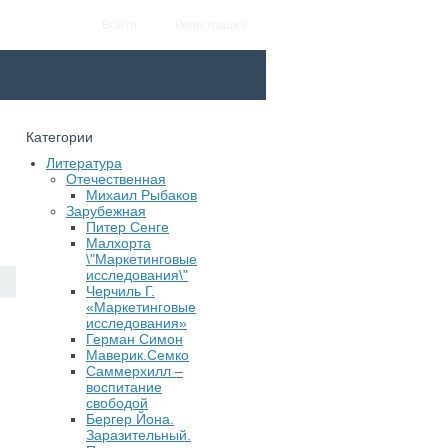
Войти
Регистрация
Категории
Литература
Отечественная
Михаил Рыбаков
Зарубежная
Питер Сенге
Малхорта
\"Маркетинговые
исследования\"
Черчиль Г.
«Маркетинговые
исследования»
Герман Симон
Маверик.Семко
Саммерхилл –
воспитание
свободой
Бергер Йона.
Заразительный.