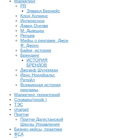
Маркетинг
PR
Эдвард Бернейс
Клод Хопкинс
Интересное
Дэвид Огилви
М. Дымщиц
Репьев
Мифы о рекламе. Джон
Ф. Джонс
Байки, истории
Брендинг
ИСТОРИЯ
БРЕНДОВ
Джозеф Шугерман
​Йенс Нордфальт.
Ритейл
Всемирная история
рекламы
Маркетинг территорий
Словарь(проф.)
ТЭС
chatgpt
Притчи
Притчи Дагестанской
Школы Управления
Бизнес-кейсы, практики
ФСА