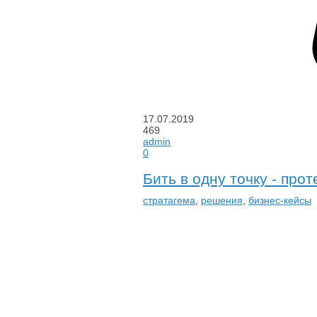
17.07.2019
469
admin
0
Бить в одну точку - прот
стратагема
,
решения
,
бизнес-кейсы