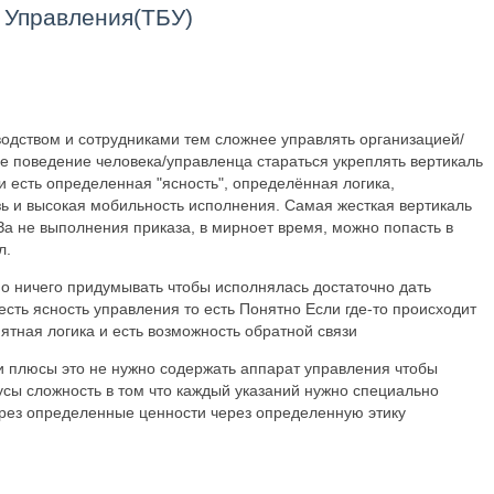
 Управления(ТБУ)
одством и сотрудниками тем сложнее управлять организацией/
е поведение человека/управленца стараться укреплять вертикаль
сти есть определенная "ясность", определённая логика,
зь и высокая мобильность исполнения. Самая жесткая вертикаль
За не выполнения приказа, в мирноет время, можно попасть в
л.
но ничего придумывать чтобы исполнялась достаточно дать
есть ясность управления то есть Понятно Если где-то происходит
ятная логика и есть возможность обратной связи
и плюсы это не нужно содержать аппарат управления чтобы
усы сложность в том что каждый указаний нужно специально
ерез определенные ценности через определенную этику