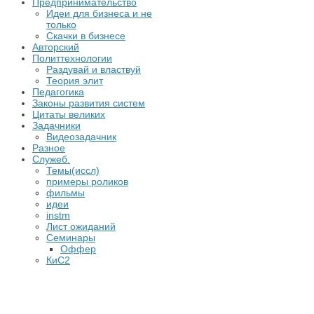
Предпринимательство
Идеи для бизнеса и не
только
Скачки в бизнесе
Авторский
Политтехнологии
Раздувай и властвуй
Теория элит
​Педагогика
Законы развития систем
Цитаты великих
Задачники
Видеозадачник
Разное
Служеб.
Темы(иссл)
примеры роликов
фильмы
идеи
instm
Лист ожиданий
Семинары
Оффер
КиС2