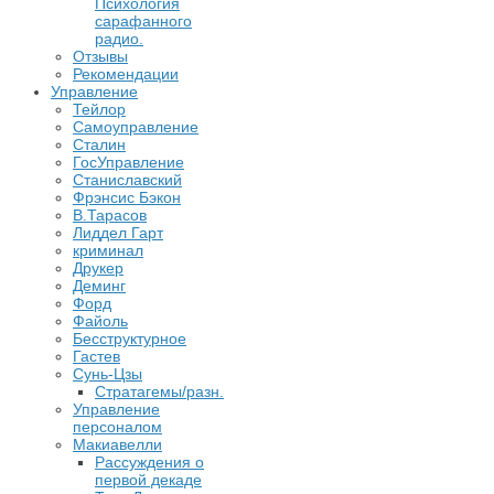
Психология
сарафанного
радио.
Отзывы
Рекомендации
Управление
Тейлор
Самоуправление
Сталин
ГосУправление
Станиславский
Фрэнсис Бэкон
В.Тарасов
Лиддел Гарт
криминал
Друкер
Деминг
Форд
Файоль
Бесструктурное
Гастев
Сунь-Цзы
Стратагемы/разн.
Управление
персоналом
Макиавелли
Рассуждения о
первой декаде