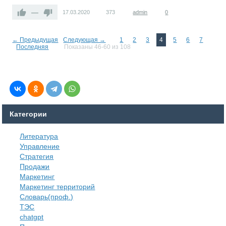
—
17.03.2020
373
admin
0
← Предыдущая
Следующая →
1
2
3
4
5
6
7
Последняя
Показаны 46-60 из 108
Категории
Литература
Управление
Стратегия
Продажи
Маркетинг
Маркетинг территорий
Словарь(проф.)
ТЭС
chatgpt