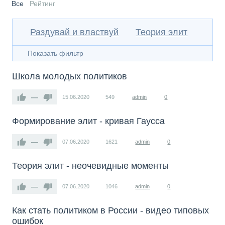
Все
Рейтинг
Раздувай и властвуй
Теория элит
Показать фильтр
Школа молодых политиков
—
15.06.2020
549
admin
0
Формирование элит - кривая Гаусса
—
07.06.2020
1621
admin
0
Теория элит - неочевидные моменты
—
07.06.2020
1046
admin
0
Как стать политиком в России - видео типовых
ошибок