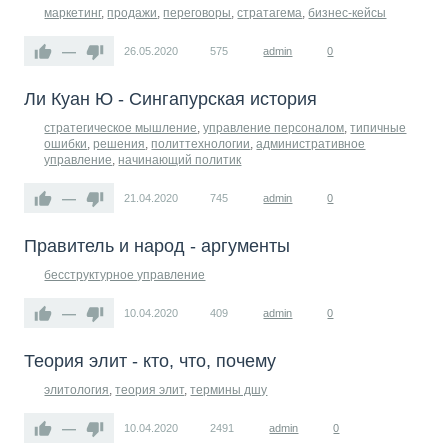
маркетинг
,
продажи
,
переговоры
,
стратагема
,
бизнес-кейсы
—
26.05.2020
575
admin
0
Ли Куан Ю - Сингапурская история
стратегическое мышление
,
управление персоналом
,
типичные
ошибки
,
решения
,
политтехнологии
,
административное
управление
,
начинающий политик
—
21.04.2020
745
admin
0
Правитель и народ - аргументы
бесструктурное управление
—
10.04.2020
409
admin
0
Теория элит - кто, что, почему
элитология
,
теория элит
,
термины дшу
—
10.04.2020
2491
admin
0