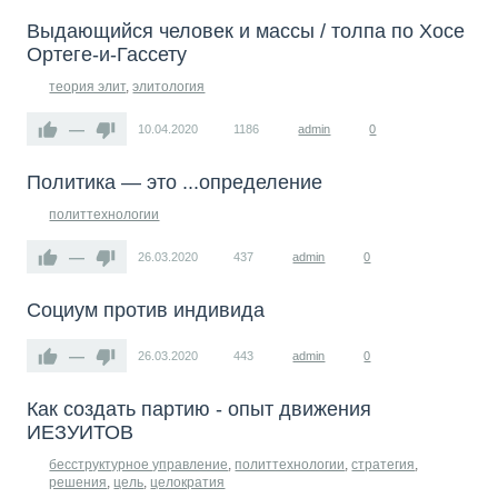
Выдающийся человек и массы / толпа по Хосе
Ортеге-и-Гассету
теория элит
,
элитология
—
10.04.2020
1186
admin
0
Политика — это ...определение
политтехнологии
—
26.03.2020
437
admin
0
Социум против индивида
—
26.03.2020
443
admin
0
Как создать партию - опыт движения
ИЕЗУИТОВ
бесструктурное управление
,
политтехнологии
,
стратегия
,
решения
,
цель
,
целократия