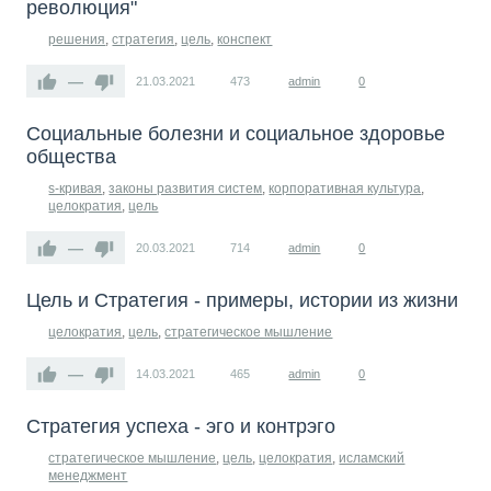
революция"
решения
,
стратегия
,
цель
,
конспект
—
21.03.2021
473
admin
0
Социальные болезни и социальное здоровье
общества
s-кривая
,
законы развития систем
,
корпоративная культура
,
целократия
,
цель
—
20.03.2021
714
admin
0
Цель и Стратегия - примеры, истории из жизни
целократия
,
цель
,
стратегическое мышление
—
14.03.2021
465
admin
0
Стратегия успеха - эго и контрэго
стратегическое мышление
,
цель
,
целократия
,
исламский
менеджмент