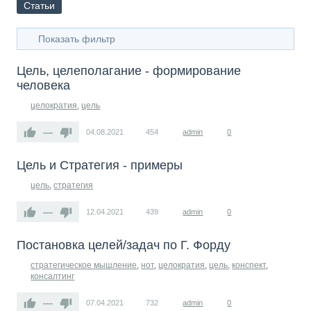
Статьи
Показать фильтр
Цель, целеполагание - формирование
человека
целократия
,
цель
—
04.08.2021
454
admin
0
Цель и Стратегия - примеры
цель
,
стратегия
—
12.04.2021
439
admin
0
Постановка целей/задач по Г. Форду
стратегическое мышление
,
нот
,
целократия
,
цель
,
конспект
,
консалтинг
—
07.04.2021
732
admin
0