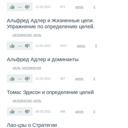
—
12.03.2021
871
admin
0
Альфред Адлер и Жизненные цели.
Упражнение по определению целей.
целократия
,
цель
—
12.03.2021
2027
admin
0
Альфред Адлер и доминанты
цель
,
целократия
—
12.03.2021
407
admin
0
Томас Эдисон и определение целей
целократия
,
цель
—
09.03.2021
368
admin
0
Лао-цзы о Стратегии