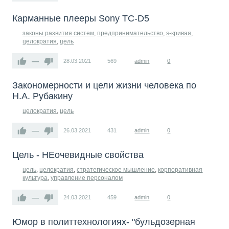
Карманные плееры Sony TC-D5
законы развития систем
,
предпринимательство
,
s-кривая
,
целократия
,
цель
—
28.03.2021
569
admin
0
Закономерности и цели жизни человека по
Н.А. Рубакину
целократия
,
цель
—
26.03.2021
431
admin
0
Цель - НЕочевидные свойства
цель
,
целократия
,
стратегическое мышление
,
корпоративная
культура
,
управление персоналом
—
24.03.2021
459
admin
0
Юмор в политтехнологиях- "бульдозерная