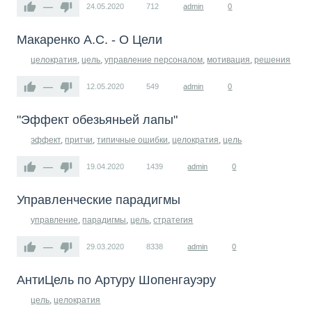
—
24.05.2020
712
admin
0
Макаренко А.С. - О Цели
целократия
,
цель
,
управление персоналом
,
мотивация
,
решения
—
12.05.2020
549
admin
0
"Эффект обезьяньей лапы"
эффект
,
притчи
,
типичные ошибки
,
целократия
,
цель
—
19.04.2020
1439
admin
0
Управленческие парадигмы
управление
,
парадигмы
,
цель
,
стратегия
—
29.03.2020
8338
admin
0
АнтиЦель по Артуру Шопенгауэру
цель
,
целократия