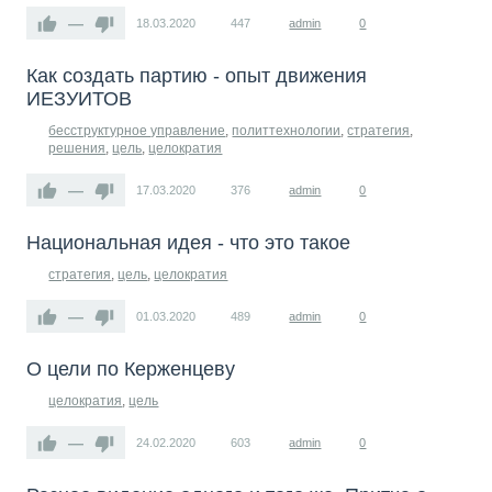
—
18.03.2020
447
admin
0
Как создать партию - опыт движения
ИЕЗУИТОВ
бесструктурное управление
,
политтехнологии
,
стратегия
,
решения
,
цель
,
целократия
—
17.03.2020
376
admin
0
Национальная идея - что это такое
стратегия
,
цель
,
целократия
—
01.03.2020
489
admin
0
О цели по Керженцеву
целократия
,
цель
—
24.02.2020
603
admin
0