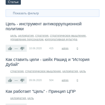
Статьи
Показать фильтр
Цель - инструмент антикоррупционной
политики
цель
,
целократия
,
стратегия
,
стратегическое мышление
,
управление персоналом
,
корпоративная культура
—
10.06.2020
415
admin
0
Как ставить цели - шейх Рашид и "История
Дубай"
стратегия
,
стратегическое мышление
,
целократия
,
цель
—
09.06.2020
504
admin
0
Как работает "Цель" - Принцип ЦПР
целократия
,
цель