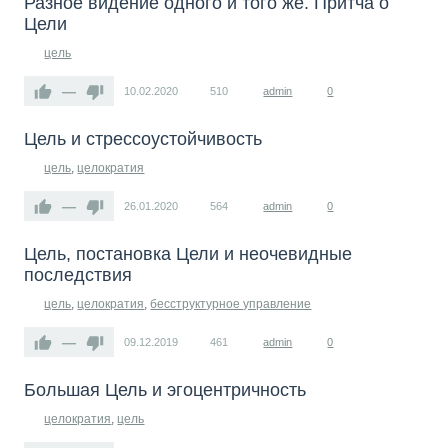
Разное видение одного и того же. Притча о
Цели
цель
—
10.02.2020
510
admin
0
Цель и стрессоустойчивость
цель
,
целократия
—
26.01.2020
564
admin
0
Цель, постановка Цели и неочевидные
последствия
цель
,
целократия
,
бесструктурное управление
—
09.12.2019
461
admin
0
Большая Цель и эгоцентричность
целократия
,
цель