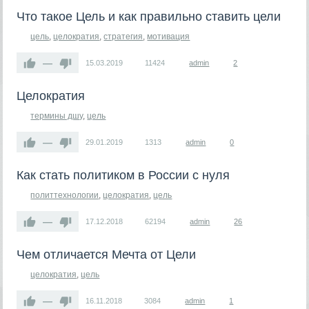
Что такое Цель и как правильно ставить цели
цель
,
целократия
,
стратегия
,
мотивация
—
15.03.2019
11424
admin
2
​Целократия
термины дшу
,
цель
—
29.01.2019
1313
admin
0
Как стать политиком в России с нуля
политтехнологии
,
целократия
,
цель
—
17.12.2018
62194
admin
26
Чем отличается Мечта от Цели
целократия
,
цель
—
16.11.2018
3084
admin
1