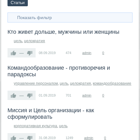
Статьи
Показать фильтр
Кто живет дольше, мужчины или женщины
цель
,
целократия
—
08.09.2019
474
admin
0
Командообразование - противоречия и
парадоксы
управление персоналом
,
цель
,
целократия
,
командообразование
—
01.09.2019
701
admin
0
Миссия и Цель организации - как
сформулировать
корпоративная культура
,
цель
—
31.08.2019
1249
admin
0