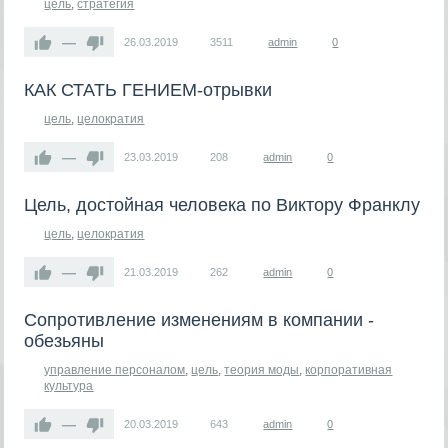
цель
,
стратегия
—
26.03.2019
3511
admin
0
​КАК СТАТЬ ГЕНИЕМ-отрывки
цель
,
целократия
—
23.03.2019
208
admin
0
Цель, достойная человека по Виктору Франклу
цель
,
целократия
—
21.03.2019
262
admin
0
Сопротивление изменениям в компании -
обезьяны
управление персоналом
,
цель
,
теория моды
,
корпоративная
культура
—
20.03.2019
643
admin
0