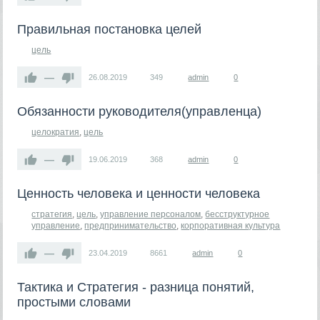
Правильная постановка целей
цель
—
26.08.2019
349
admin
0
Обязанности руководителя(управленца)
целократия
,
цель
—
19.06.2019
368
admin
0
Ценность человека и ценности человека
стратегия
,
цель
,
управление персоналом
,
бесструктурное
управление
,
предпринимательство
,
корпоративная культура
—
23.04.2019
8661
admin
0
Тактика и Стратегия - разница понятий,
простыми словами