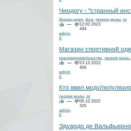
Чиндогу - "странный ин
бизнес-идея
,
фса
,
теория моды
,
pr
—
12.02.2023
494
admin
0
Магазин спортивной од
предпринимательство
,
теория моды
—
23.12.2022
406
admin
0
Кто ввел моду/популязи
теория моды
,
pr
—
06.12.2022
325
admin
0
Эдуардо де Вальфьерно