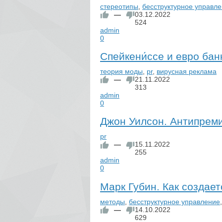
стереотипы
,
бесструктурное управл
—
03.12.2022
524
admin
0
Спейкени́ссе и евро ба
теория моды
,
pr
,
вирусная реклама
—
21.11.2022
313
admin
0
Джон Уилсон. Антипрем
pr
—
15.11.2022
255
admin
0
Марк Губин. Как создает
методы
,
бесструктурное управление
—
14.10.2022
629