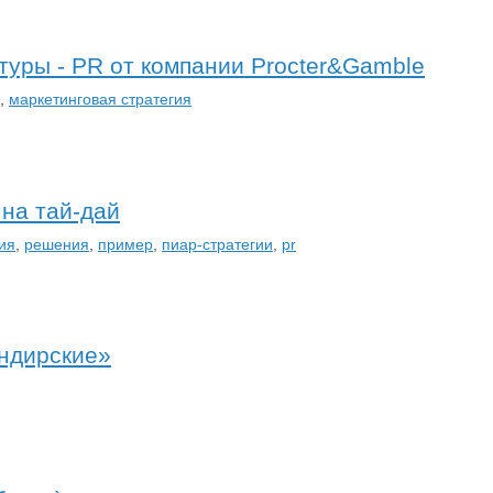
туры - PR от компании Procter&Gamble
,
маркетинговая стратегия
на тай-дай
ия
,
решения
,
пример
,
пиар-стратегии
,
pr
ндирские»