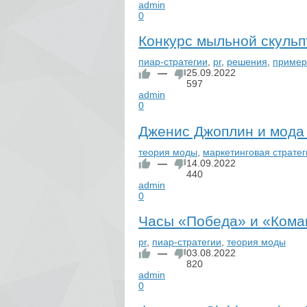
admin
0
Конкурс мыльной скульп
пиар-стратегии
,
pr
,
решения
,
пример
—
25.09.2022
597
admin
0
Дженис Джоплин и мода 
теория моды
,
маркетинговая стратег
—
14.09.2022
440
admin
0
Часы «Победа» и «Кома
pr
,
пиар-стратегии
,
теория моды
—
03.08.2022
820
admin
0