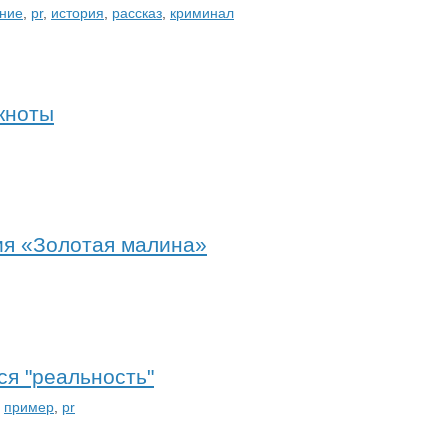
ение
,
pr
,
история
,
рассказ
,
криминал
нкноты
ия «Золотая малина»
ся "реальность"
,
пример
,
pr