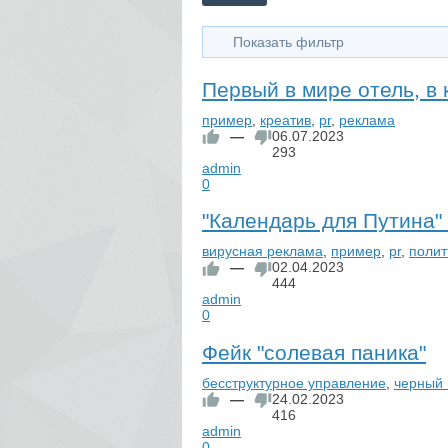
Показать фильтр
Первый в мире отель, в
пример
,
креатив
,
pr
,
реклама
—
06.07.2023
293
admin
0
"Календарь для Путина"
вирусная реклама
,
пример
,
pr
,
полит
—
02.04.2023
444
admin
0
Фейк "солевая паника"
бесструктурное управление
,
черный
—
24.02.2023
416
admin
0