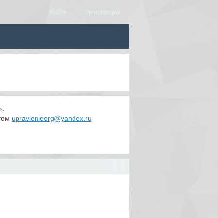
Войти
Регистрация
».
этом
upravlenieorg@yandex.ru