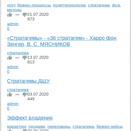
ноут
,
бизнес-процессы
,
политтехнологии
,
стратагема
,
фса
,
методы
—
21.07.2020
873
admin
0
«Стратагемы» - «36 стратагем» - Харро фон
Зенгер, В. С. МЯСНИКОВ
стратагема
—
13.07.2020
813
admin
0
Стратагемы ДШУ
стратагема
—
03.07.2020
449
admin
0
Эффект владения
маркетинг
,
продажи
,
переговоры
,
стратагема
,
бизнес-кейсы
—
26.05.2020