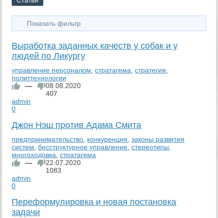
Статьи
Показать фильтр
Выработка заданных качеств у собак и у
людей по Ликургу
управление персоналом
,
стратагема
,
стратегия
,
политтехнологии
—
08.08.2020
407
admin
0
Джон Нэш против Адама Смита
предпринимательство
,
конкуренция
,
законы развития
систем
,
бесструктурное управление
,
стереотипы
,
многоходовка
,
стратагема
—
22.07.2020
1083
admin
0
Переформулировка и новая постановка
задачи