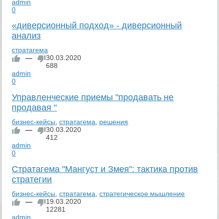
admin
0
«диверсионный подход» - диверсионный
анализ
стратагема
—
30.03.2020
688
admin
0
Управленческие приемы "продавать не
продавая "
бизнес-кейсы
,
стратагема
,
решения
—
30.03.2020
412
admin
0
Стратагема "Мангуст и Змея": тактика против
стратегии
бизнес-кейсы
,
стратагема
,
стратегическое мышление
—
19.03.2020
12281
admin