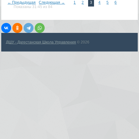
← Предыдущая
Следующая →
1
2
3
4
5
6
Показаны 31-45 из 84
ДШУ - Дагестанская Школа Управления
© 2026