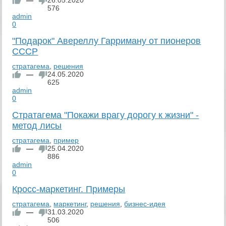
576
admin
0
"Подарок" Авереллу Гарриману от пионеров
СССР
стратагема
,
решения
—
24.05.2020
625
admin
0
Стратагема "Покажи врагу дорогу к жизни" -
метод лисы
стратагема
,
пример
—
25.04.2020
886
admin
0
Кросс-маркетинг. Примеры
стратагема
,
маркетинг
,
решения
,
бизнес-идея
—
31.03.2020
506