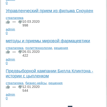
0
Управленческий прием из фильма Сноуден
стратагема
—
10.03.2020
998
admin
0
методы и приемы мировой фармацевтики
стратагема
,
политтехнологии
,
решения
—
26.01.2020
422
admin
0
Предвыборной кампании Билла Клинтона -
истории с цыпленком
стратагема
,
бизнес-кейсы
,
решения
—
12.01.2020
544
admin
0